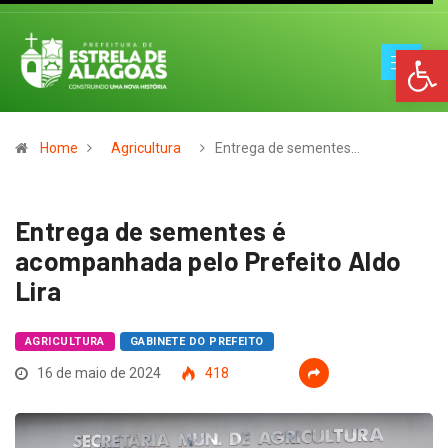
Op
Home
Agricultura
Entrega de sementes…
Entrega de sementes é
acompanhada pelo Prefeito Aldo
Lira
AGRICULTURA
GABINETE DO PREFEITO
16 de maio de 2024
418