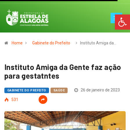
Op
Home
Gabinete do Prefeito
Instituto Amiga da…
Instituto Amiga da Gente faz ação
para gestatntes
26 de janeiro de 2023
GABINETE DO PREFEITO
SAÚDE
531