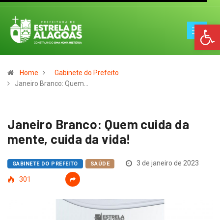
Op
Home
Gabinete do Prefeito
Janeiro Branco: Quem…
Janeiro Branco: Quem cuida da
mente, cuida da vida!
3 de janeiro de 2023
GABINETE DO PREFEITO
SAÚDE
301