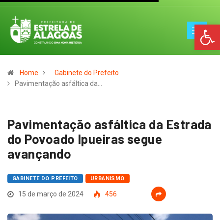
Op
Home
Gabinete do Prefeito
Pavimentação asfáltica da…
Pavimentação asfáltica da Estrada
do Povoado Ipueiras segue
avançando
GABINETE DO PREFEITO
URBANISMO
15 de março de 2024
456