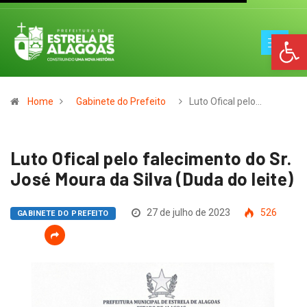
Op
Home
Gabinete do Prefeito
Luto Ofical pelo…
Luto Ofical pelo falecimento do Sr.
José Moura da Silva (Duda do leite)
27 de julho de 2023
526
GABINETE DO PREFEITO