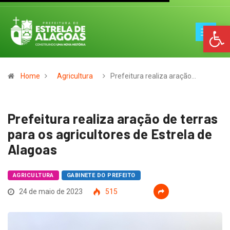
Op
Home
Agricultura
Prefeitura realiza aração…
Prefeitura realiza aração de terras
para os agricultores de Estrela de
Alagoas
AGRICULTURA
GABINETE DO PREFEITO
24 de maio de 2023
515