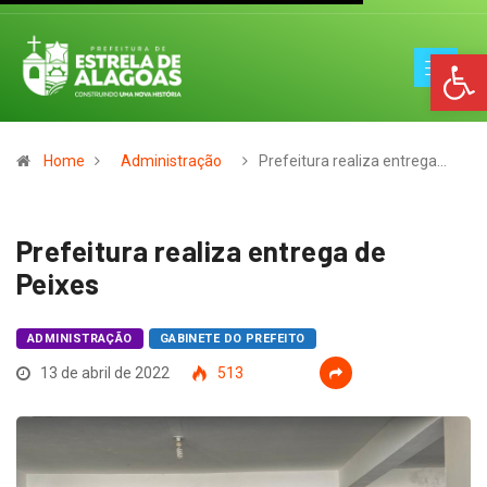
Op
Home
Administração
Prefeitura realiza entrega…
Prefeitura realiza entrega de
Peixes
ADMINISTRAÇÃO
GABINETE DO PREFEITO
13 de abril de 2022
513