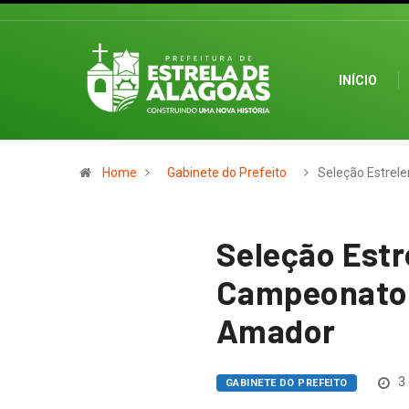
INÍCIO
Home
Gabinete do Prefeito
Seleção Estrele
Seleção Estr
Campeonato 
Amador
3 
GABINETE DO PREFEITO