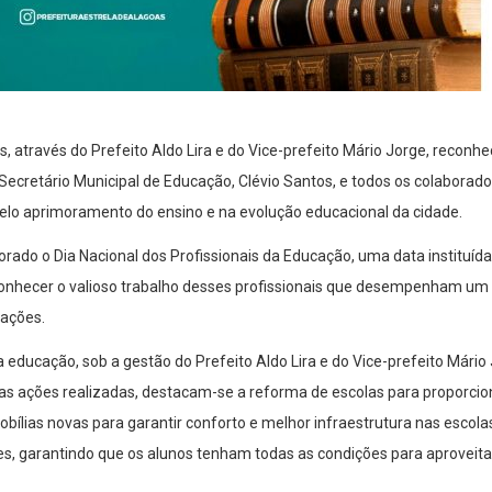
s, através do Prefeito Aldo Lira e do Vice-prefeito Mário Jorge, recon
 Secretário Municipal de Educação, Clévio Santos, e todos os colaborad
elo aprimoramento do ensino e na evolução educacional da cidade.
rado o Dia Nacional dos Profissionais da Educação, uma data instituída
onhecer o valioso trabalho desses profissionais que desempenham u
rações.
 educação, sob a gestão do Prefeito Aldo Lira e do Vice-prefeito Mário
e as ações realizadas, destacam-se a reforma de escolas para proporc
bílias novas para garantir conforto e melhor infraestrutura nas escola
es, garantindo que os alunos tenham todas as condições para aproveit