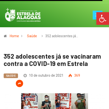
Op
Home
Saúde
352 adolescentes já…
352 adolescentes já se vacinaram
contra a COVID-19 em Estrela
10 de outubro de 2021
369
SAÚDE