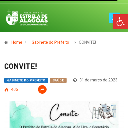
Op
Home
Gabinete do Prefeito
CONVITE!
CONVITE!
31 de março de 2023
GABINETE DO PREFEITO
SAÚDE
405