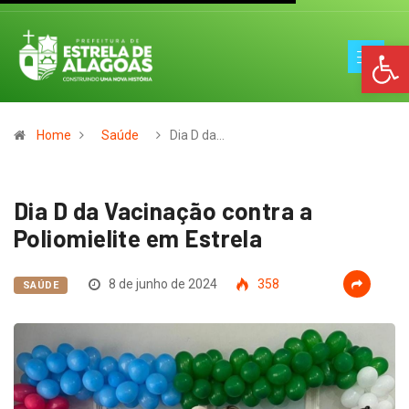
Op
Home
Saúde
Dia D da…
Dia D da Vacinação contra a
Poliomielite em Estrela
8 de junho de 2024
358
SAÚDE