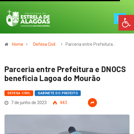
Op
Home
Defesa Civil
Parceria entre Prefeitura…
Parceria entre Prefeitura e DNOCS
beneficia Lagoa do Mourão
DEFESA CIVIL
GABINETE DO PREFEITO
7 de junho de 2023
443