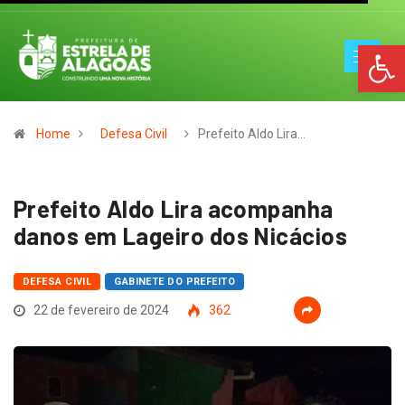
Op
Home
Defesa Civil
Prefeito Aldo Lira…
Prefeito Aldo Lira acompanha
danos em Lageiro dos Nicácios
DEFESA CIVIL
GABINETE DO PREFEITO
22 de fevereiro de 2024
362